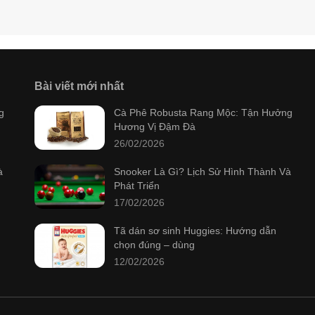
Bài viết mới nhất
g
Cà Phê Robusta Rang Mộc: Tận Hưởng
Hương Vị Đậm Đà
26/02/2026
à
Snooker Là Gì? Lịch Sử Hình Thành Và
Phát Triển
17/02/2026
Tã dán sơ sinh Huggies: Hướng dẫn
chọn đúng – dùng
12/02/2026