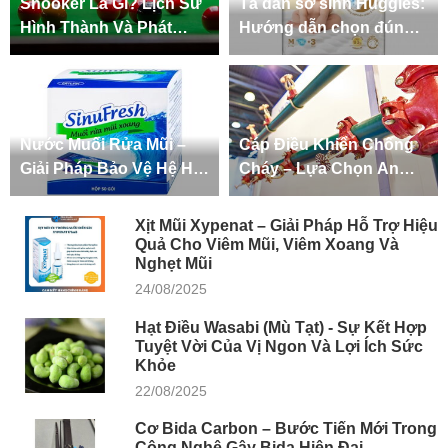
Snooker Là Gì? Lịch Sử
Tã dán sơ sinh Huggies:
Hình Thành Và Phát
Hướng dẫn chọn đúng –
Triển Của Bida Snooker
dùng đúng để bé khô
thoáng, hạn chế hăm và
bảo vệ làn da nhạy cảm
Nước Muối Rửa Mũi –
Cáp Điều Khiển Chống
Giải Pháp Bảo Vệ Hệ Hô
Cháy – Lựa Chọn An
Hấp Toàn Diện Trong
Toàn Cho Công Trình
Cuộc Sống Hiện Đại
Hiện Đại
Xịt Mũi Xypenat – Giải Pháp Hỗ Trợ Hiệu
Quả Cho Viêm Mũi, Viêm Xoang Và
Nghẹt Mũi
24/08/2025
Hạt Điều Wasabi (Mù Tạt) - Sự Kết Hợp
Tuyệt Vời Của Vị Ngon Và Lợi Ích Sức
Khỏe
22/08/2025
Cơ Bida Carbon – Bước Tiến Mới Trong
Công Nghệ Gậy Bida Hiện Đại