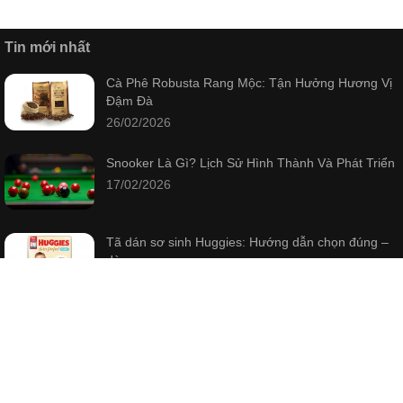
Tin mới nhất
Cà Phê Robusta Rang Mộc: Tận Hưởng Hương Vị
Đậm Đà
26/02/2026
Snooker Là Gì? Lịch Sử Hình Thành Và Phát Triển
17/02/2026
Tã dán sơ sinh Huggies: Hướng dẫn chọn đúng –
dùng
12/02/2026
Bài viết mới nhất
Cà Phê Robusta Rang Mộc: Tận Hưởng Hương Vị
Đậm Đà
26/02/2026