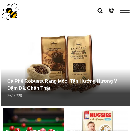
Cà Phê Robusta Rang Mộc: Tận Hưởng Hương Vị
Đậm Đà, Chân Thật
26/02/26