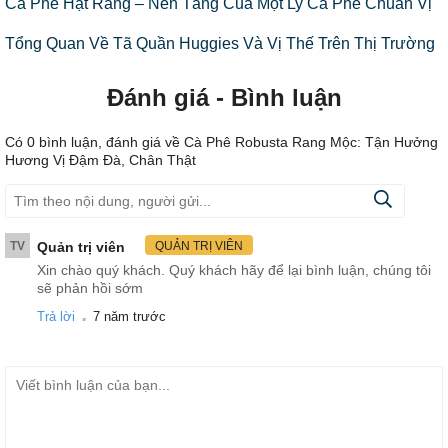
Cà Phê Hạt Rang – Nền Tảng Của Một Ly Cà Phê Chuẩn Vị
Tổng Quan Về Tã Quần Huggies Và Vị Thế Trên Thị Trường
Đánh giá - Bình luận
Có
0
bình luận, đánh giá
về Cà Phê Robusta Rang Mộc: Tận Hưởng
Hương Vị Đậm Đà, Chân Thật
TV
Quản trị viên
QUẢN TRỊ VIÊN
Xin chào quý khách. Quý khách hãy để lại bình luận, chúng tôi
sẽ phản hồi sớm
.
Trả lời
7 năm trước