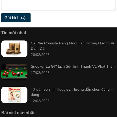
Gửi bình luận
Tin mới nhất
Cà Phê Robusta Rang Mộc: Tận Hưởng Hương Vị
Đậm Đà
26/02/2026
Snooker Là Gì? Lịch Sử Hình Thành Và Phát Triển
17/02/2026
Tã dán sơ sinh Huggies: Hướng dẫn chọn đúng –
dùng
12/02/2026
Bài viết mới nhất