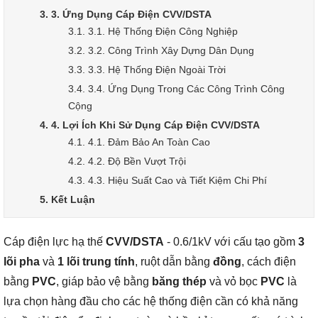
3. 3. Ứng Dụng Cáp Điện CVV/DSTA
3.1. 3.1. Hệ Thống Điện Công Nghiệp
3.2. 3.2. Công Trình Xây Dựng Dân Dụng
3.3. 3.3. Hệ Thống Điện Ngoài Trời
3.4. 3.4. Ứng Dụng Trong Các Công Trình Công
Cộng
4. 4. Lợi Ích Khi Sử Dụng Cáp Điện CVV/DSTA
4.1. 4.1. Đảm Bảo An Toàn Cao
4.2. 4.2. Độ Bền Vượt Trội
4.3. 4.3. Hiệu Suất Cao và Tiết Kiệm Chi Phí
5. Kết Luận
Cáp điện lực hạ thế
CVV/DSTA
- 0.6/1kV với cấu tạo gồm
3
lõi pha
và
1 lõi trung tính
, ruột dẫn bằng
đồng
, cách điện
bằng
PVC
, giáp bảo vệ bằng
băng thép
và vỏ bọc
PVC
là
lựa chọn hàng đầu cho các hệ thống điện cần có khả năng