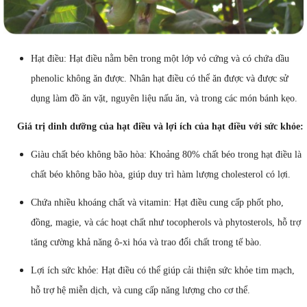
Hạt điều: Hạt điều nằm bên trong một lớp vỏ cứng và có chứa dầu
phenolic không ăn được. Nhân hạt điều có thể ăn được và được sử
dụng làm đồ ăn vặt, nguyên liệu nấu ăn, và trong các món bánh kẹo.
Giá trị dinh dưỡng của hạt điều và lợi ích của hạt điều với sức khỏe:
Giàu chất béo không bão hòa: Khoảng 80% chất béo trong hạt điều là
chất béo không bão hòa, giúp duy trì hàm lượng cholesterol có lợi.
Chứa nhiều khoáng chất và vitamin: Hạt điều cung cấp phốt pho,
đồng, magie, và các hoạt chất như tocopherols và phytosterols, hỗ trợ
tăng cường khả năng ô-xi hóa và trao đổi chất trong tế bào.
Lợi ích sức khỏe: Hạt điều có thể giúp cải thiện sức khỏe tim mạch,
hỗ trợ hệ miễn dịch, và cung cấp năng lượng cho cơ thể.