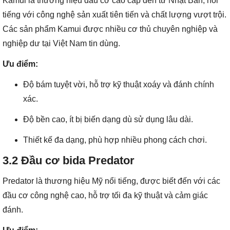
Kamui là thương hiệu đầu cơ cao cấp đến từ Nhật Bản, nổi
tiếng với công nghệ sản xuất tiên tiến và chất lượng vượt trội.
Các sản phẩm Kamui được nhiều cơ thủ chuyên nghiệp và
nghiệp dư tại Việt Nam tin dùng.
Ưu điểm:
Độ bám tuyệt vời, hỗ trợ kỹ thuật xoáy và đánh chính
xác.
Độ bền cao, ít bị biến dạng dù sử dụng lâu dài.
Thiết kế đa dạng, phù hợp nhiều phong cách chơi.
3.2 Đầu cơ bida Predator
Predator là thương hiệu Mỹ nổi tiếng, được biết đến với các
đầu cơ công nghệ cao, hỗ trợ tối đa kỹ thuật và cảm giác
đánh.