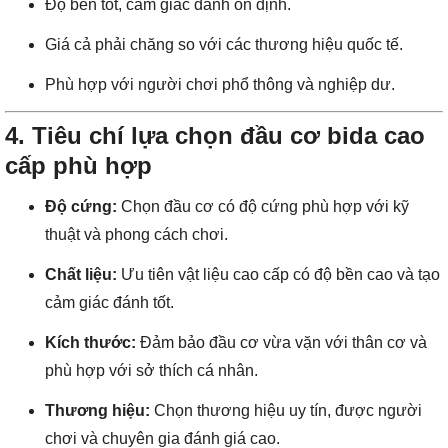
Độ bền tốt, cảm giác đánh ổn định.
Giá cả phải chăng so với các thương hiệu quốc tế.
Phù hợp với người chơi phổ thông và nghiệp dư.
4. Tiêu chí lựa chọn đầu cơ bida cao
cấp phù hợp
Độ cứng:
Chọn đầu cơ có độ cứng phù hợp với kỹ
thuật và phong cách chơi.
Chất liệu:
Ưu tiên vật liệu cao cấp có độ bền cao và tạo
cảm giác đánh tốt.
Kích thước:
Đảm bảo đầu cơ vừa vặn với thân cơ và
phù hợp với sở thích cá nhân.
Thương hiệu:
Chọn thương hiệu uy tín, được người
chơi và chuyên gia đánh giá cao.