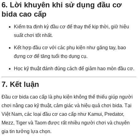
6. Lời khuyên khi sử dụng đầu cơ
bida cao cấp
Kiểm tra định kỳ đầu cơ để thay thế kịp thời, giữ hiệu
suất chơi tốt nhất.
Kết hợp đầu cơ với các phụ kiện như găng tay, bao
đựng cơ để tăng tuổi thọ dụng cụ.
Học kỹ thuật đánh đúng cách để giảm hao mòn đầu cơ.
7. Kết luận
Đầu cơ bida cao cấp là phụ kiện không thể thiếu giúp người
chơi nâng cao kỹ thuật, cảm giác và hiệu quả chơi bida. Tại
Việt Nam, các loại đầu cơ cao cấp như Kamui, Predator,
Mezz, Tiger và Taom được rất nhiều người chơi và chuyên
gia tin tưởng lựa chọn.