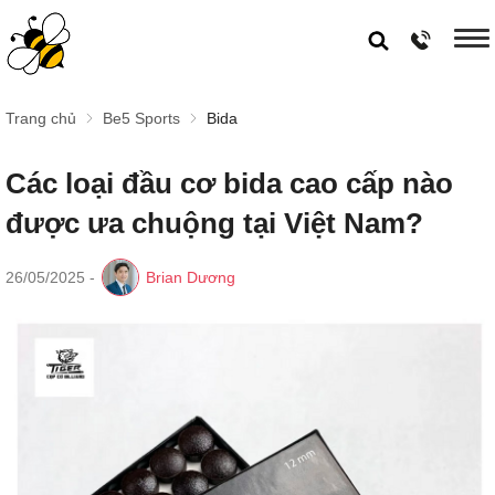
Trang chủ
Be5 Sports
Bida
Các loại đầu cơ bida cao cấp nào
được ưa chuộng tại Việt Nam?
26/05/2025
-
Brian Dương