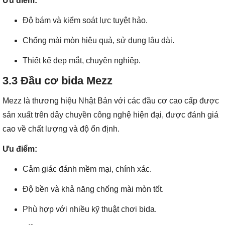
Ưu điểm:
Độ bám và kiểm soát lực tuyệt hảo.
Chống mài mòn hiệu quả, sử dụng lâu dài.
Thiết kế đẹp mắt, chuyên nghiệp.
3.3 Đầu cơ bida Mezz
Mezz là thương hiệu Nhật Bản với các đầu cơ cao cấp được
sản xuất trên dây chuyền công nghệ hiện đại, được đánh giá
cao về chất lượng và độ ổn định.
Ưu điểm:
Cảm giác đánh mềm mại, chính xác.
Độ bền và khả năng chống mài mòn tốt.
Phù hợp với nhiều kỹ thuật chơi bida.