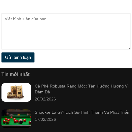
Gửi bình luận
Tin mới nhất
Cà Phê Robusta Rang Mộc: Tận Hưởng Hương Vị
Đậm Đà
26/02/2026
Snooker Là Gì? Lịch Sử Hình Thành Và Phát Triển
17/02/2026