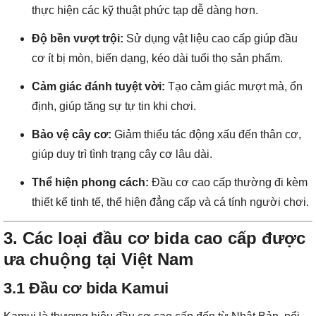
thực hiện các kỹ thuật phức tạp dễ dàng hơn.
Độ bền vượt trội:
Sử dụng vật liệu cao cấp giúp đầu
cơ ít bị mòn, biến dạng, kéo dài tuổi thọ sản phẩm.
Cảm giác đánh tuyệt vời:
Tạo cảm giác mượt mà, ổn
định, giúp tăng sự tự tin khi chơi.
Bảo vệ cây cơ:
Giảm thiểu tác động xấu đến thân cơ,
giúp duy trì tình trạng cây cơ lâu dài.
Thể hiện phong cách:
Đầu cơ cao cấp thường đi kèm
thiết kế tinh tế, thể hiện đẳng cấp và cá tính người chơi.
3. Các loại đầu cơ bida cao cấp được
ưa chuộng tại Việt Nam
3.1 Đầu cơ bida Kamui